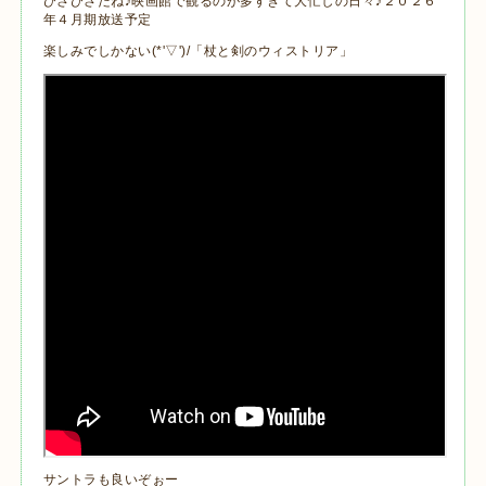
ひさびさだね♪映画館で観るのが多すぎて大忙しの日々♪２０２６
年４月期放送予定
楽しみでしかない(*'▽')/「杖と剣のウィストリア」
サントラも良いぞぉー