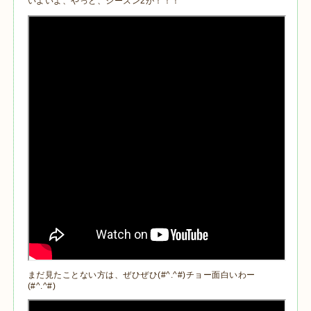
いよいよ、やっと、シーズン2が！！！
まだ見たことない方は、ぜひぜひ(#^.^#)チョー面白いわー
(#^.^#)