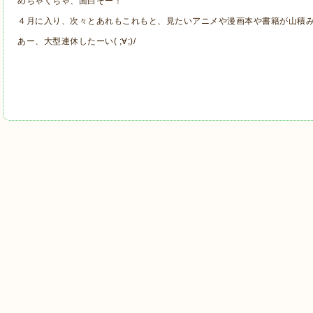
めちゃくちゃ、面白そー！
４月に入り、次々とあれもこれもと、見たいアニメや漫画本や書籍が山積みだ
あー、大型連休したーい( ;∀;)/