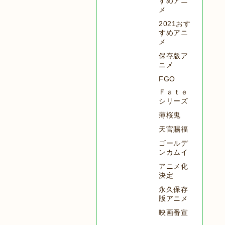
すめアニ
メ
2021おす
すめアニ
メ
保存版ア
ニメ
FGO
Ｆａｔｅ
シリーズ
薄桜鬼
天官賜福
ゴールデ
ンカムイ
アニメ化
決定
永久保存
版アニメ
映画番宣