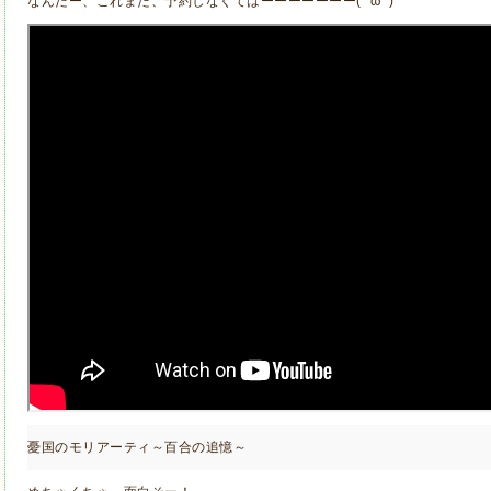
なんだー、これまた、予約しなくてはーーーーーーー(*'ω'*)
憂国のモリアーティ～百合の追憶～