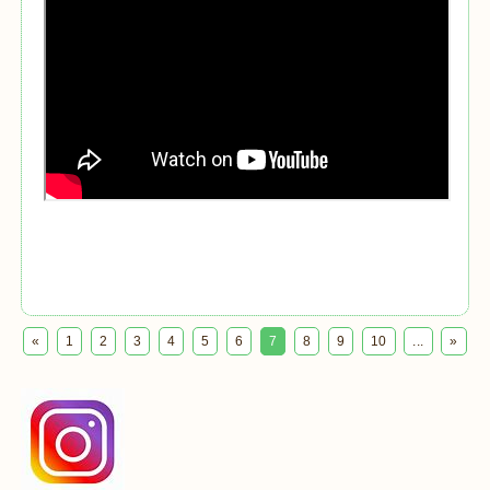
«
1
2
3
4
5
6
7
8
9
10
...
»