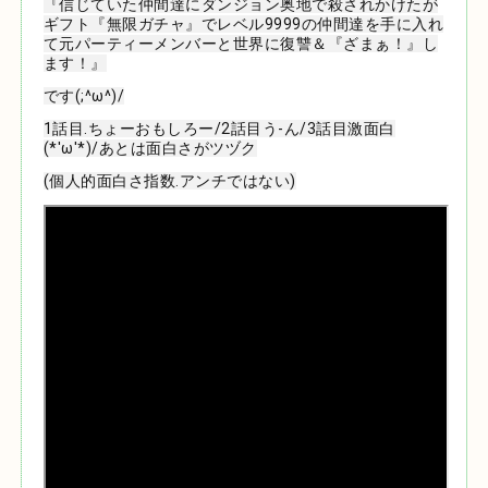
『信じていた仲間達にダンジョン奥地で殺されかけたが
ギフト『無限ガチャ』でレベル9999の仲間達を手に入れ
て元パーティーメンバーと世界に復讐＆『ざまぁ！』し
ます！』
です(;^ω^)/
1話目.ちょーおもしろー/2話目う-ん/3話目激面白
(*'ω'*)/あとは面白さがツヅク
(個人的面白さ指数.アンチではない)