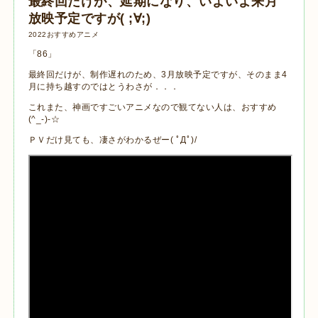
最終回だけが、延期になり、いよいよ来月
放映予定ですが( ;∀;)
2022おすすめアニメ
「86」
最終回だけが、制作遅れのため、3月放映予定ですが、そのまま4
月に持ち越すのではとうわさが．．．
これまた、神画ですごいアニメなので観てない人は、おすすめ
(^_-)-☆
ＰＶだけ見ても、凄さがわかるぜー( ﾟДﾟ)/