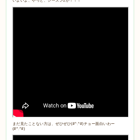
いよいよ、やっと、シーズン2が！！！
まだ見たことない方は、ぜひぜひ(#^.^#)チョー面白いわー
(#^.^#)