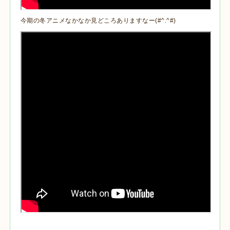
今期の冬アニメなかなか見どころありますなー(#^.^#)