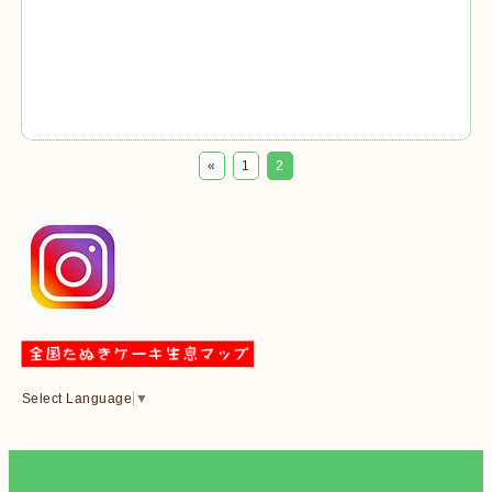
«
1
2
Select Language
▼