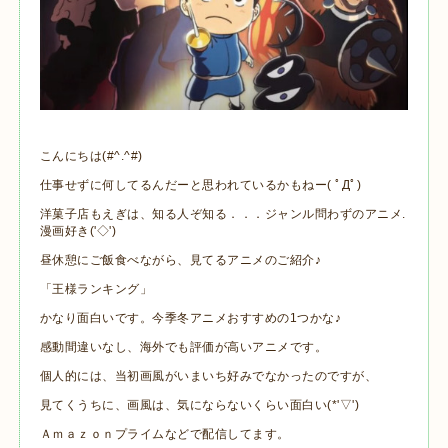
こんにちは(#^.^#)
仕事せずに何してるんだーと思われているかもねー( ﾟДﾟ)
洋菓子店もえぎは、知る人ぞ知る．．．ジャンル問わずのアニメ.
漫画好き('◇')ゞ
昼休憩にご飯食べながら、見てるアニメのご紹介♪
「王様ランキング」
かなり面白いです。今季冬アニメおすすめの1つかな♪
感動間違いなし、海外でも評価が高いアニメです。
個人的には、当初画風がいまいち好みでなかったのですが、
見てくうちに、画風は、気にならないくらい面白い(*'▽')
Ａｍａｚｏｎプライムなどで配信してます。