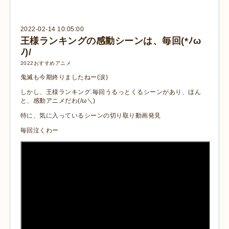
2022-02-14 10:05:00
王様ランキングの感動シーンは、毎回(*ﾉω
ﾉ)/
2022おすすめアニメ
鬼滅も今期終りましたねー(涙)
しかし、王様ランキング.毎回うるっとくるシーンがあり、ほん
と、感動アニメだわ(/ω＼)
特に、気に入っているシーンの切り取り動画発見
毎回泣くわー